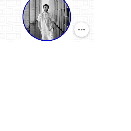
César Andrés Sanabria Arias
DiCom
Universidade Federal da Integração
Latino-Americana (UNILA)
Foz do Iguaçu/PR